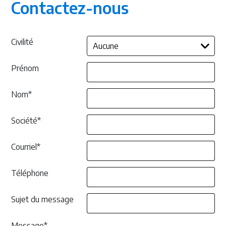
Contactez-nous
D
O
C
U
M
E
Civilité
N
T
A
T
Prénom
I
O
N
Nom*
Société*
Courriel*
Téléphone
Sujet du message
Message*