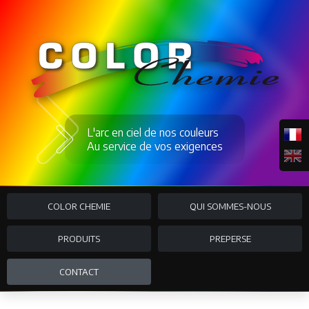
L'arc en ciel de nos couleurs
Au service de vos exigences
0
M
COLOR CHEMIE
QUI SOMMES-NOUS
A
D
E
PRODUITS
PREPERSE
M
A
N
CONTACT
D
E
D
E