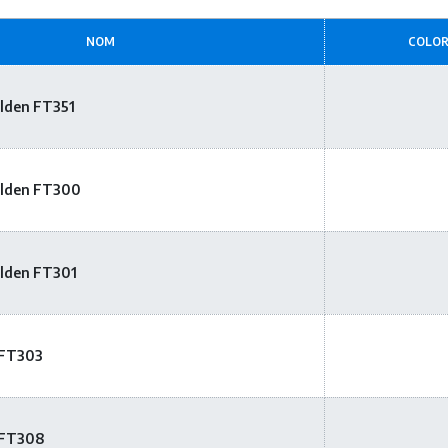
D
E
D
NOM
COLOR
O
C
U
olden FT351
M
E
N
T
A
olden FT300
T
I
O
N
olden FT301
 FT303
 FT308