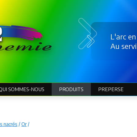
L'arc en
Au servi
0
QUI SOMMES-NOUS
M
PRODUITS
PREPERSE
A
D
E
M
A
N
s nacrés
/
Or
/
D
E