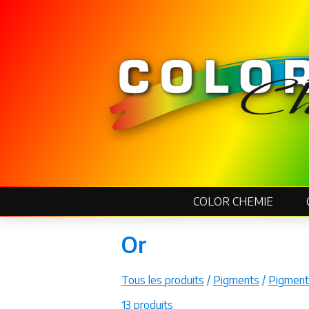
COLOR CHEMIE
Or
Tous les produits
/
Pigments
/
Pigment
13 produits