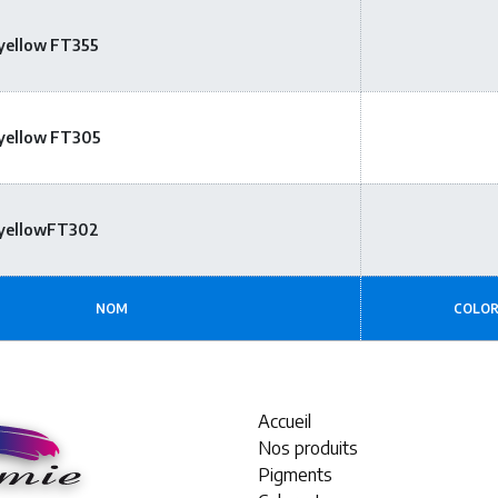
 yellow FT355
 yellow FT305
 yellowFT302
NOM
COLOR
Accueil
Nos produits
Pigments