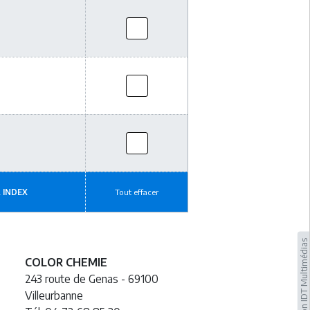
 INDEX
Tout effacer
Conception IDT Multimédias
COLOR CHEMIE
243 route de Genas - 69100
Villeurbanne